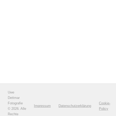
Uwe
Dettmar
Fotografie
Cookie-
Impressum
Datenschutzerklärung
©
2026. Alle
Policy
Rechte