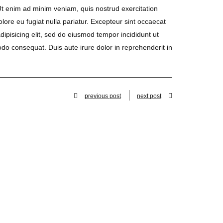
Ut enim ad minim veniam, quis nostrud exercitation
olore eu fugiat nulla pariatur. Excepteur sint occaecat
dipisicing elit, sed do eiusmod tempor incididunt ut
do consequat. Duis aute irure dolor in reprehenderit in
previous post
next post