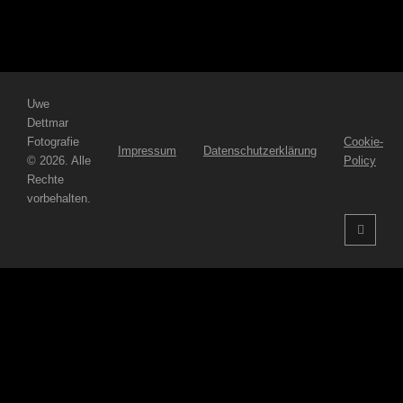
NOVO
Uwe
Dettmar
Fotografie
Cookie-
Impressum
Datenschutzerklärung
©
2026. Alle
Policy
Rechte
vorbehalten.