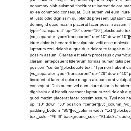
nonummy nibh euismod tincidunt ut laoreet dolore magna 
ex ea commodo consequat. Duis autem vel eum iriure dolo
et iusto odio dignissim qui blandit praesent luptatum zz
doming id quod mazim placerat facer possim assum. Typi
type=“transparent“ up=“10″ down=“10″][blockquote text=
[vc_separator type=“transparent“ up=“10″ down=“10″][vc
iriure dolor in hendrerit in vulputate velit esse molesti
luptatum zzril delenit augue duis dolore te feugait nul
possim assum. Claritas est etiam processus dynamicu
claram, anteposuerit litterarum formas humanitatis pe
position=“center“][blockquote text=“Typi non habent cla
[vc_separator type=“transparent“ up=“29″ down=“10″ p
tincidunt ut laoreet dolore magna aliquam erat volutpat
consequat. Duis autem vel eum iriure dolor in hendrerit 
dignissim qui blandit praesent luptatum zzril delenit au
quod mazim placerat facer possim assum. Typi non haben
up=“10″ down=“30″ position=“center“][/vc_column][/vc_
padding_bottom=“95″][vc_column width=“1/1″][blockquote
text_color=“#ffffff“ background_color=“#1abc9c“ quote_