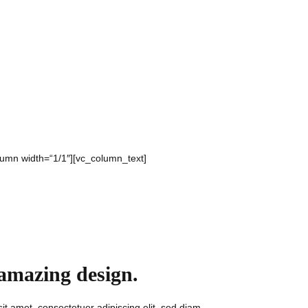
lumn width=“1/1″][vc_column_text]
 amazing design.
t amet, consectetuer adipiscing elit, sed diam