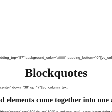
padding_top=“87″ background_color=“#ffffff“ padding_bottom=“0″][vc_co
Blockquotes
“center“ down=“38″ up=“7″][vc_column_text]
ed elements come together into one
ition=“center“ up=“60″ down=“10″][vc_column_text]Lorem ipsum dolor si