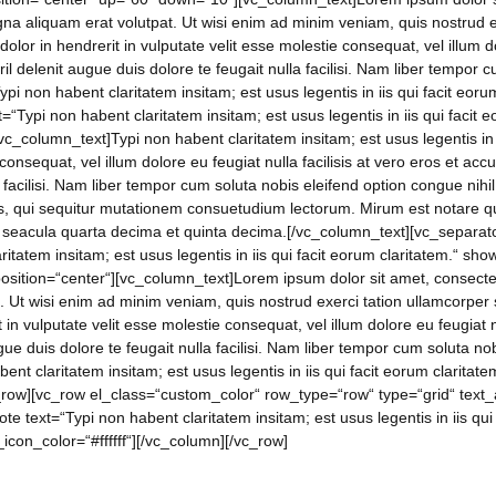
aliquam erat volutpat. Ut wisi enim ad minim veniam, quis nostrud exerc
r in hendrerit in vulputate velit esse molestie consequat, vel illum do
ril delenit augue duis dolore te feugait nulla facilisi. Nam liber tempor 
 non habent claritatem insitam; est usus legentis in iis qui facit eoru
“Typi non habent claritatem insitam; est usus legentis in iis qui facit
_column_text]Typi non habent claritatem insitam; est usus legentis in 
e consequat, vel illum dolore eu feugiat nulla facilisis at vero eros et a
la facilisi. Nam liber tempor cum soluta nobis eleifend option congue ni
s, qui sequitur mutationem consuetudium lectorum. Mirum est notare 
r seacula quarta decima et quinta decima.[/vc_column_text][vc_separa
ritatem insitam; est usus legentis in iis qui facit eorum claritatem.“ 
osition=“center“][vc_column_text]Lorem ipsum dolor sit amet, consect
. Ut wisi enim ad minim veniam, quis nostrud exerci tation ullamcorper s
in vulputate velit esse molestie consequat, vel illum dolore eu feugiat n
gue duis dolore te feugait nulla facilisi. Nam liber tempor cum soluta no
t claritatem insitam; est usus legentis in iis qui facit eorum claritat
row][vc_row el_class=“custom_color“ row_type=“row“ type=“grid“ text_al
 text=“Typi non habent claritatem insitam; est usus legentis in iis qu
icon_color=“#ffffff“][/vc_column][/vc_row]