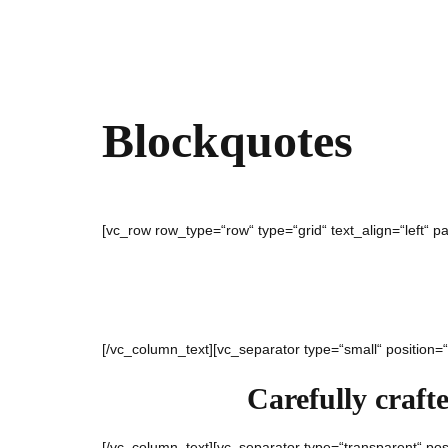
Blockquotes
[vc_row row_type=“row“ type=“grid“ text_align=“left“ 
[/vc_column_text][vc_separator type=“small“ position=
Carefully craft
[/vc_column_text][vc_separator type=“transparent“ pos