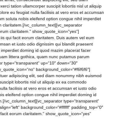
i tation ullamcorper suscipit lobortis nisl ut aliquip
lore eu feugiat nulla facilisis at vero eros et accumsan
cum soluta nobis eleifend option congue nihil imperdiet
m claritatem.[/vc_column_text][vc_separator
 eorum claritatem.“ show_quote_icon=“yes“]
iis qui facit eorum claritatem. Duis autem vel eum
ccumsan et iusto odio dignissim qui blandit praesent
hil imperdiet doming id quod mazim placerat facer
quam littera gothica, quam nunc putamus parum
tor type=“transparent“ up=“10″ down=“30″
show_quote_icon=“no“ background_color=“#f6f6f6″]
etuer adipiscing elit, sed diam nonummy nibh euismod
uscipit lobortis nisl ut aliquip ex ea commodo
ulla facilisis at vero eros et accumsan et iusto odio
bis eleifend option congue nihil imperdiet doming id
em.[/vc_column_text][vc_separator type=“transparent“
ign=“left“ background_color=“#ffffff“ padding_top=“0″
i facit eorum claritatem.“ show_quote_icon=“yes“