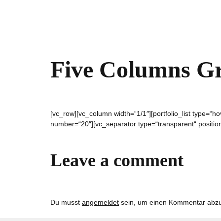
Five Columns G
[vc_row][vc_column width=“1/1″][portfolio_list type=
number=“20″][vc_separator type=“transparent“ positio
Leave a comment
Du musst
angemeldet
sein, um einen Kommentar abz