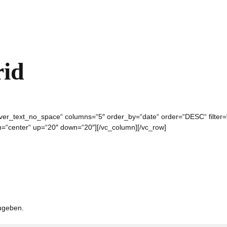
rid
“hover_text_no_space“ columns=“5″ order_by=“date“ order=“DESC“ filte
n=“center“ up=“20″ down=“20″][/vc_column][/vc_row]
ugeben.