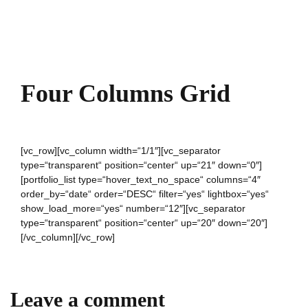
Four Columns Grid
[vc_row][vc_column width=“1/1″][vc_separator
type=“transparent“ position=“center“ up=“21″ down=“0″]
[portfolio_list type=“hover_text_no_space“ columns=“4″
order_by=“date“ order=“DESC“ filter=“yes“ lightbox=“yes“
show_load_more=“yes“ number=“12″][vc_separator
type=“transparent“ position=“center“ up=“20″ down=“20″]
[/vc_column][/vc_row]
Leave a comment