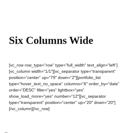
Six Columns Wide
[vc_row row_type=“row“ type=“full_width“ text_align=“left“]
[vc_column width=“1/1″][vc_separator type=“transparent“
position=“center“ up=“79″ down=“2″][portfolio_list
type=“hover_text_no_space“ columns=“6″ order_by=“date“
order=“DESC“ filter=“yes“ lightbox=“yes“
show_load_more=“yes“ number=“12″][vc_separator
type=“transparent“ position=“center“ up=“20″ down=“20″]
[/vc_column][/vc_row]