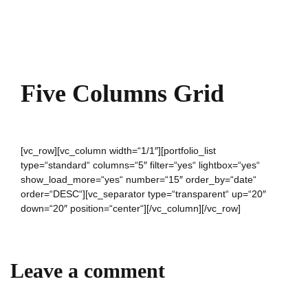
Five Columns Grid
[vc_row][vc_column width=“1/1″][portfolio_list
type=“standard“ columns=“5″ filter=“yes“ lightbox=“yes“
show_load_more=“yes“ number=“15″ order_by=“date“
order=“DESC“][vc_separator type=“transparent“ up=“20″
down=“20″ position=“center“][/vc_column][/vc_row]
Leave a comment