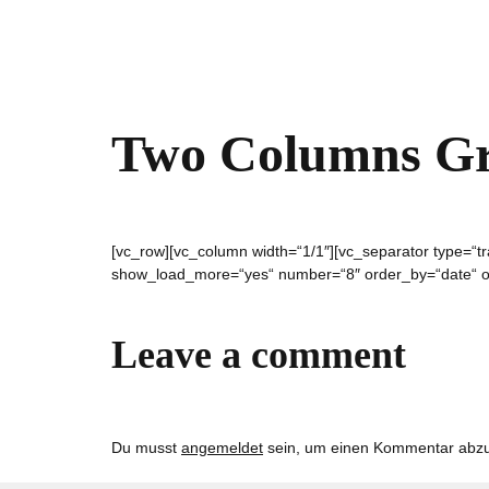
Two Columns Gr
[vc_row][vc_column width=“1/1″][vc_separator type=“tra
show_load_more=“yes“ number=“8″ order_by=“date“ ord
Leave a comment
Du musst
angemeldet
sein, um einen Kommentar abz