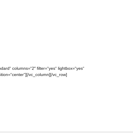
dard“ columns=“2″ filter=“yes“ lightbox=“yes“
ion=“center“][/vc_column][/vc_row]