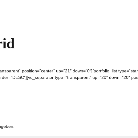
id
nsparent“ position=“center“ up=“21″ down=“0″][portfolio_list type=“stan
er=“DESC“][vc_separator type=“transparent“ up=“20″ down=“20″ posit
ugeben.