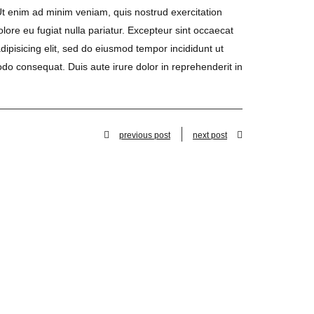
Ut enim ad minim veniam, quis nostrud exercitation
olore eu fugiat nulla pariatur. Excepteur sint occaecat
dipisicing elit, sed do eiusmod tempor incididunt ut
do consequat. Duis aute irure dolor in reprehenderit in
previous post
next post