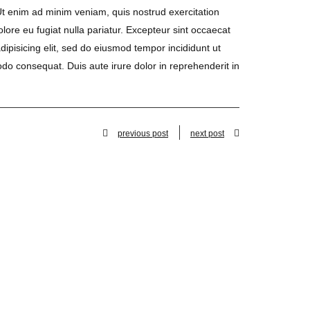
Ut enim ad minim veniam, quis nostrud exercitation
olore eu fugiat nulla pariatur. Excepteur sint occaecat
dipisicing elit, sed do eiusmod tempor incididunt ut
do consequat. Duis aute irure dolor in reprehenderit in
previous post
next post