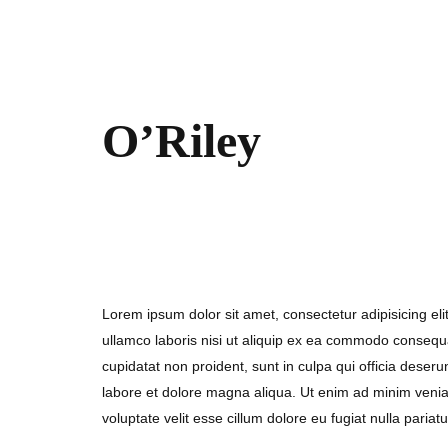
O’Riley
7. September 2017
Lorem ipsum dolor sit amet, consectetur adipisicing el
ullamco laboris nisi ut aliquip ex ea commodo consequat.
cupidatat non proident, sunt in culpa qui officia deser
labore et dolore magna aliqua. Ut enim ad minim veniam
voluptate velit esse cillum dolore eu fugiat nulla pariatu