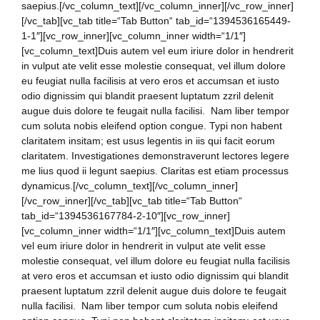
saepius.[/vc_column_text][/vc_column_inner][/vc_row_inner]
[/vc_tab][vc_tab title=“Tab Button“ tab_id=“1394536165449-
1-1″][vc_row_inner][vc_column_inner width=“1/1″]
[vc_column_text]Duis autem vel eum iriure dolor in hendrerit
in vulput ate velit esse molestie consequat, vel illum dolore
eu feugiat nulla facilisis at vero eros et accumsan et iusto
odio dignissim qui blandit praesent luptatum zzril delenit
augue duis dolore te feugait nulla facilisi. Nam liber tempor
cum soluta nobis eleifend option congue. Typi non habent
claritatem insitam; est usus legentis in iis qui facit eorum
claritatem. Investigationes demonstraverunt lectores legere
me lius quod ii legunt saepius. Claritas est etiam processus
dynamicus.[/vc_column_text][/vc_column_inner]
[/vc_row_inner][/vc_tab][vc_tab title=“Tab Button“
tab_id=“1394536167784-2-10″][vc_row_inner]
[vc_column_inner width=“1/1″][vc_column_text]Duis autem
vel eum iriure dolor in hendrerit in vulput ate velit esse
molestie consequat, vel illum dolore eu feugiat nulla facilisis
at vero eros et accumsan et iusto odio dignissim qui blandit
praesent luptatum zzril delenit augue duis dolore te feugait
nulla facilisi. Nam liber tempor cum soluta nobis eleifend