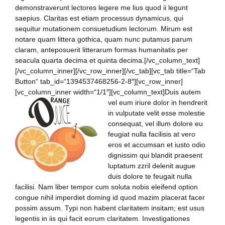
demonstraverunt lectores legere me lius quod ii legunt
saepius. Claritas est etiam processus dynamicus, qui
sequitur mutationem consuetudium lectorum. Mirum est
notare quam littera gothica, quam nunc putamus parum
claram, anteposuerit litterarum formas humanitatis per
seacula quarta decima et quinta decima.[/vc_column_text]
[/vc_column_inner][/vc_row_inner][/vc_tab][vc_tab title=“Tab
Button“ tab_id=“1394537468256-2-8″][vc_row_inner]
[vc_column_inner width=“1/1″][vc_column_text]
Duis autem
vel eum iriure dolor in hendrerit
in vulputate velit esse molestie
consequat, vel illum dolore eu
feugiat nulla facilisis at vero
eros et accumsan et iusto odio
dignissim qui blandit praesent
luptatum zzril delenit augue
duis dolore te feugait nulla
facilisi. Nam liber tempor cum soluta nobis eleifend option
congue nihil imperdiet doming id quod mazim placerat facer
possim assum. Typi non habent claritatem insitam; est usus
legentis in iis qui facit eorum claritatem. Investigationes