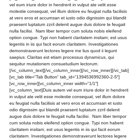
vel eum iriure dolor in hendrerit in vulput ate velit esse
molestie consequat, vel illum dolore eu feugiat nulla facilisis
at vero eros et accumsan et iusto odio dignissim qui blandit
praesent luptatum zzril delenit augue duis dolore te feugait
nulla facilisi. Nam liber tempor cum soluta nobis eleifend
option congue. Typi non habent claritatem insitam; est usus
legentis in iis qui facit eorum claritatem. Investigationes
demonstraverunt lectores legere me lius quod ii legunt
saepius. Claritas est etiam processus dynamicus, qui
sequitur mutationem consuetudium lectorum.
[/vc_column_text][/vc_column_inner][/vc_row_inner][/vc_tab]
[vc_tab title=“Tab Button“ tab_id=“1394536992360-2-5″]
[vc_row_inner][vc_column_inner width=“1/1″]
[vc_column_text]Duis autem vel eum iriure dolor in hendrerit
in vulput ate velit esse molestie consequat, vel illum dolore
eu feugiat nulla facilisis at vero eros et accumsan et iusto
odio dignissim qui blandit praesent luptatum zzril delenit
augue duis dolore te feugait nulla facilisi. Nam liber tempor
cum soluta nobis eleifend option congue. Typi non habent
claritatem insitam; est usus legentis in iis qui facit eorum
claritatem. Investigationes demonstraverunt lectores legere