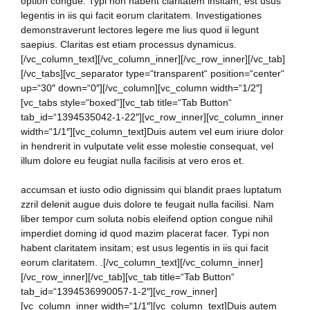
option congue. Typi non habent claritatem insitam; est usus
legentis in iis qui facit eorum claritatem. Investigationes
demonstraverunt lectores legere me lius quod ii legunt
saepius. Claritas est etiam processus dynamicus.
[/vc_column_text][/vc_column_inner][/vc_row_inner][/vc_tab]
[/vc_tabs][vc_separator type=“transparent“ position=“center“
up=“30″ down=“0″][/vc_column][vc_column width=“1/2″]
[vc_tabs style=“boxed“][vc_tab title=“Tab Button“
tab_id=“1394535042-1-22″][vc_row_inner][vc_column_inner
width=“1/1″][vc_column_text]Duis autem vel eum iriure dolor
in hendrerit in vulputate velit esse molestie consequat, vel
illum dolore eu feugiat nulla facilisis at vero eros et.
accumsan et iusto odio dignissim qui blandit praes luptatum
zzril delenit augue duis dolore te feugait nulla facilisi. Nam
liber tempor cum soluta nobis eleifend option congue nihil
imperdiet doming id quod mazim placerat facer. Typi non
habent claritatem insitam; est usus legentis in iis qui facit
eorum claritatem. .[/vc_column_text][/vc_column_inner]
[/vc_row_inner][/vc_tab][vc_tab title=“Tab Button“
tab_id=“1394536990057-1-2″][vc_row_inner]
[vc_column_inner width=“1/1″][vc_column_text]Duis autem