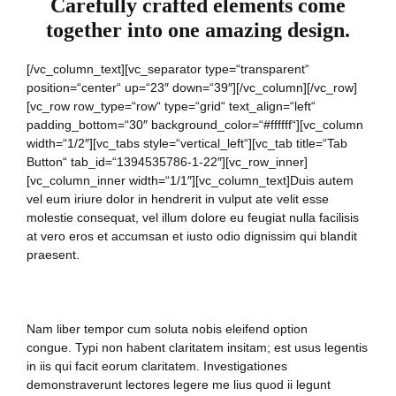
Carefully crafted elements come
together into one amazing design.
[/vc_column_text][vc_separator type=“transparent“
position=“center“ up=“23″ down=“39″][/vc_column][/vc_row]
[vc_row row_type=“row“ type=“grid“ text_align=“left“
padding_bottom=“30″ background_color=“#ffffff“][vc_column
width=“1/2″][vc_tabs style=“vertical_left“][vc_tab title=“Tab
Button“ tab_id=“1394535786-1-22″][vc_row_inner]
[vc_column_inner width=“1/1″][vc_column_text]Duis autem
vel eum iriure dolor in hendrerit in vulput ate velit esse
molestie consequat, vel illum dolore eu feugiat nulla facilisis
at vero eros et accumsan et iusto odio dignissim qui blandit
praesent.
Nam liber tempor cum soluta nobis eleifend option
congue. Typi non habent claritatem insitam; est usus legentis
in iis qui facit eorum claritatem. Investigationes
demonstraverunt lectores legere me lius quod ii legunt