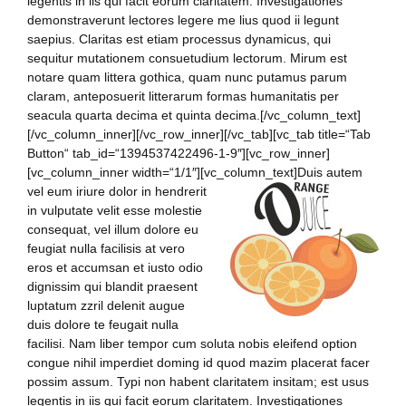
legentis in iis qui facit eorum claritatem. Investigationes
demonstraverunt lectores legere me lius quod ii legunt
saepius. Claritas est etiam processus dynamicus, qui
sequitur mutationem consuetudium lectorum. Mirum est
notare quam littera gothica, quam nunc putamus parum
claram, anteposuerit litterarum formas humanitatis per
seacula quarta decima et quinta decima.[/vc_column_text]
[/vc_column_inner][/vc_row_inner][/vc_tab][vc_tab title=“Tab
Button“ tab_id=“1394537422496-1-9″][vc_row_inner]
[vc_column_inner width=“1/1″][vc_column_text]
Duis autem
vel eum iriure dolor in hendrerit
in vulputate velit esse molestie
consequat, vel illum dolore eu
feugiat nulla facilisis at vero
eros et accumsan et iusto odio
dignissim qui blandit praesent
luptatum zzril delenit augue
duis dolore te feugait nulla
facilisi. Nam liber tempor cum soluta nobis eleifend option
congue nihil imperdiet doming id quod mazim placerat facer
possim assum. Typi non habent claritatem insitam; est usus
legentis in iis qui facit eorum claritatem. Investigationes