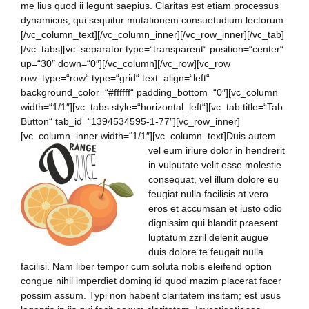
me lius quod ii legunt saepius. Claritas est etiam processus
dynamicus, qui sequitur mutationem consuetudium lectorum.
[/vc_column_text][/vc_column_inner][/vc_row_inner][/vc_tab]
[/vc_tabs][vc_separator type=“transparent“ position=“center“
up=“30″ down=“0″][/vc_column][/vc_row][vc_row
row_type=“row“ type=“grid“ text_align=“left“
background_color=“#ffffff“ padding_bottom=“0″][vc_column
width=“1/1″][vc_tabs style=“horizontal_left“][vc_tab title=“Tab
Button“ tab_id=“1394534595-1-77″][vc_row_inner]
[vc_column_inner width=“1/1″][vc_column_text]
Duis autem
vel eum iriure dolor in hendrerit
in vulputate velit esse molestie
consequat, vel illum dolore eu
feugiat nulla facilisis at vero
eros et accumsan et iusto odio
dignissim qui blandit praesent
luptatum zzril delenit augue
duis dolore te feugait nulla
facilisi. Nam liber tempor cum soluta nobis eleifend option
congue nihil imperdiet doming id quod mazim placerat facer
possim assum. Typi non habent claritatem insitam; est usus