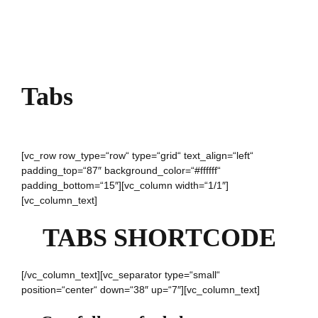
Tabs
[vc_row row_type=“row“ type=“grid“ text_align=“left“
padding_top=“87″ background_color=“#ffffff“
padding_bottom=“15″][vc_column width=“1/1″]
[vc_column_text]
TABS SHORTCODE
[/vc_column_text][vc_separator type=“small“
position=“center“ down=“38″ up=“7″][vc_column_text]