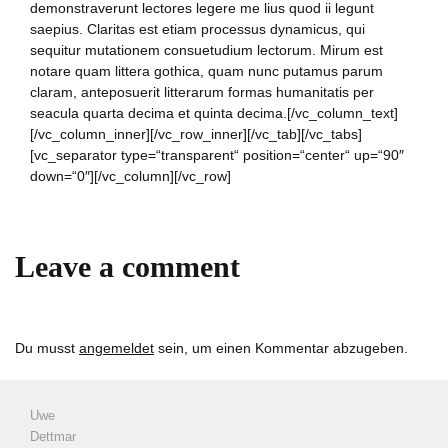
demonstraverunt lectores legere me lius quod ii legunt
saepius. Claritas est etiam processus dynamicus, qui
sequitur mutationem consuetudium lectorum. Mirum est
notare quam littera gothica, quam nunc putamus parum
claram, anteposuerit litterarum formas humanitatis per
seacula quarta decima et quinta decima.[/vc_column_text]
[/vc_column_inner][/vc_row_inner][/vc_tab][/vc_tabs]
[vc_separator type=“transparent“ position=“center“ up=“90″
down=“0″][/vc_column][/vc_row]
Leave a comment
Du musst
angemeldet
sein, um einen Kommentar abzugeben.
Uwe
Dettmar