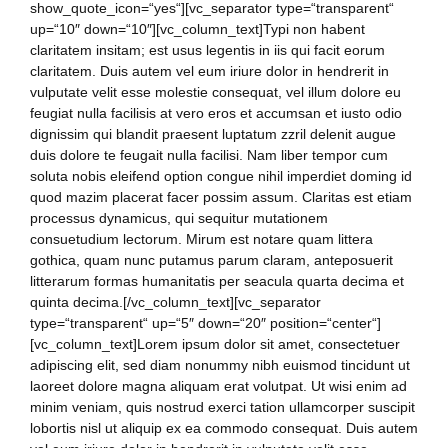
show_quote_icon=“yes“][vc_separator type=“transparent“
up=“10″ down=“10″][vc_column_text]Typi non habent
claritatem insitam; est usus legentis in iis qui facit eorum
claritatem. Duis autem vel eum iriure dolor in hendrerit in
vulputate velit esse molestie consequat, vel illum dolore eu
feugiat nulla facilisis at vero eros et accumsan et iusto odio
dignissim qui blandit praesent luptatum zzril delenit augue
duis dolore te feugait nulla facilisi. Nam liber tempor cum
soluta nobis eleifend option congue nihil imperdiet doming id
quod mazim placerat facer possim assum. Claritas est etiam
processus dynamicus, qui sequitur mutationem
consuetudium lectorum. Mirum est notare quam littera
gothica, quam nunc putamus parum claram, anteposuerit
litterarum formas humanitatis per seacula quarta decima et
quinta decima.[/vc_column_text][vc_separator
type=“transparent“ up=“5″ down=“20″ position=“center“]
[vc_column_text]Lorem ipsum dolor sit amet, consectetuer
adipiscing elit, sed diam nonummy nibh euismod tincidunt ut
laoreet dolore magna aliquam erat volutpat. Ut wisi enim ad
minim veniam, quis nostrud exerci tation ullamcorper suscipit
lobortis nisl ut aliquip ex ea commodo consequat. Duis autem