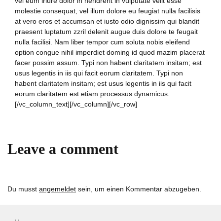
vel eum iriure dolor in hendrerit in vulputate velit esse
molestie consequat, vel illum dolore eu feugiat nulla facilisis
at vero eros et accumsan et iusto odio dignissim qui blandit
praesent luptatum zzril delenit augue duis dolore te feugait
nulla facilisi. Nam liber tempor cum soluta nobis eleifend
option congue nihil imperdiet doming id quod mazim placerat
facer possim assum. Typi non habent claritatem insitam; est
usus legentis in iis qui facit eorum claritatem. Typi non
habent claritatem insitam; est usus legentis in iis qui facit
eorum claritatem est etiam processus dynamicus.
[/vc_column_text][/vc_column][/vc_row]
Leave a comment
Du musst
angemeldet
sein, um einen Kommentar abzugeben.