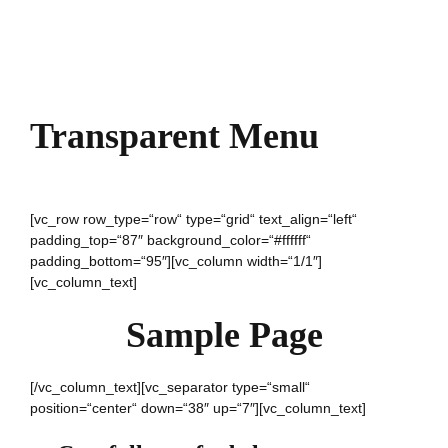
Transparent Menu
[vc_row row_type=“row“ type=“grid“ text_align=“left“
padding_top=“87″ background_color=“#ffffff“
padding_bottom=“95″][vc_column width=“1/1″]
[vc_column_text]
Sample Page
[/vc_column_text][vc_separator type=“small“
position=“center“ down=“38″ up=“7″][vc_column_text]