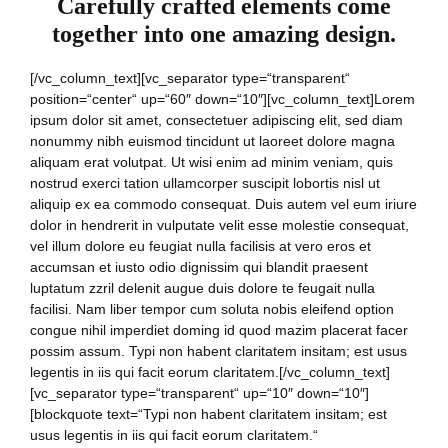
Carefully crafted elements come
together into one amazing design.
[/vc_column_text][vc_separator type=“transparent“
position=“center“ up=“60″ down=“10″][vc_column_text]Lorem
ipsum dolor sit amet, consectetuer adipiscing elit, sed diam
nonummy nibh euismod tincidunt ut laoreet dolore magna
aliquam erat volutpat. Ut wisi enim ad minim veniam, quis
nostrud exerci tation ullamcorper suscipit lobortis nisl ut
aliquip ex ea commodo consequat. Duis autem vel eum iriure
dolor in hendrerit in vulputate velit esse molestie consequat,
vel illum dolore eu feugiat nulla facilisis at vero eros et
accumsan et iusto odio dignissim qui blandit praesent
luptatum zzril delenit augue duis dolore te feugait nulla
facilisi. Nam liber tempor cum soluta nobis eleifend option
congue nihil imperdiet doming id quod mazim placerat facer
possim assum. Typi non habent claritatem insitam; est usus
legentis in iis qui facit eorum claritatem.[/vc_column_text]
[vc_separator type=“transparent“ up=“10″ down=“10″]
[blockquote text=“Typi non habent claritatem insitam; est
usus legentis in iis qui facit eorum claritatem.“