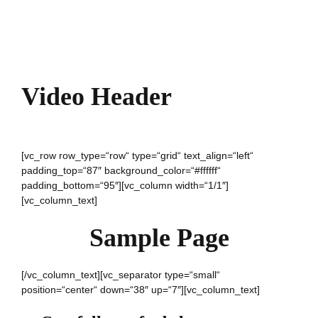
Video Header
[vc_row row_type=“row“ type=“grid“ text_align=“left“
padding_top=“87″ background_color=“#ffffff“
padding_bottom=“95″][vc_column width=“1/1″]
[vc_column_text]
Sample Page
[/vc_column_text][vc_separator type=“small“
position=“center“ down=“38″ up=“7″][vc_column_text]