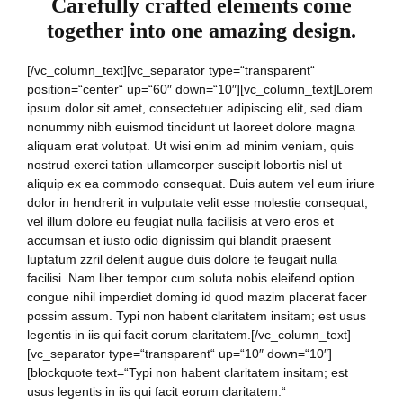
Carefully crafted elements come
together into one amazing design.
[/vc_column_text][vc_separator type=“transparent“
position=“center“ up=“60″ down=“10″][vc_column_text]Lorem
ipsum dolor sit amet, consectetuer adipiscing elit, sed diam
nonummy nibh euismod tincidunt ut laoreet dolore magna
aliquam erat volutpat. Ut wisi enim ad minim veniam, quis
nostrud exerci tation ullamcorper suscipit lobortis nisl ut
aliquip ex ea commodo consequat. Duis autem vel eum iriure
dolor in hendrerit in vulputate velit esse molestie consequat,
vel illum dolore eu feugiat nulla facilisis at vero eros et
accumsan et iusto odio dignissim qui blandit praesent
luptatum zzril delenit augue duis dolore te feugait nulla
facilisi. Nam liber tempor cum soluta nobis eleifend option
congue nihil imperdiet doming id quod mazim placerat facer
possim assum. Typi non habent claritatem insitam; est usus
legentis in iis qui facit eorum claritatem.[/vc_column_text]
[vc_separator type=“transparent“ up=“10″ down=“10″]
[blockquote text=“Typi non habent claritatem insitam; est
usus legentis in iis qui facit eorum claritatem.“