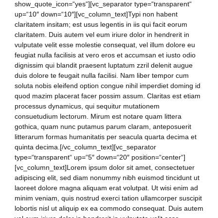
show_quote_icon=“yes“][vc_separator type=“transparent“
up=“10″ down=“10″][vc_column_text]Typi non habent
claritatem insitam; est usus legentis in iis qui facit eorum
claritatem. Duis autem vel eum iriure dolor in hendrerit in
vulputate velit esse molestie consequat, vel illum dolore eu
feugiat nulla facilisis at vero eros et accumsan et iusto odio
dignissim qui blandit praesent luptatum zzril delenit augue
duis dolore te feugait nulla facilisi. Nam liber tempor cum
soluta nobis eleifend option congue nihil imperdiet doming id
quod mazim placerat facer possim assum. Claritas est etiam
processus dynamicus, qui sequitur mutationem
consuetudium lectorum. Mirum est notare quam littera
gothica, quam nunc putamus parum claram, anteposuerit
litterarum formas humanitatis per seacula quarta decima et
quinta decima.[/vc_column_text][vc_separator
type=“transparent“ up=“5″ down=“20″ position=“center“]
[vc_column_text]Lorem ipsum dolor sit amet, consectetuer
adipiscing elit, sed diam nonummy nibh euismod tincidunt ut
laoreet dolore magna aliquam erat volutpat. Ut wisi enim ad
minim veniam, quis nostrud exerci tation ullamcorper suscipit
lobortis nisl ut aliquip ex ea commodo consequat. Duis autem