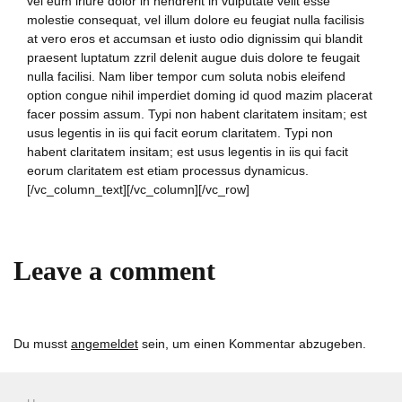
vel eum iriure dolor in hendrerit in vulputate velit esse
molestie consequat, vel illum dolore eu feugiat nulla facilisis
at vero eros et accumsan et iusto odio dignissim qui blandit
praesent luptatum zzril delenit augue duis dolore te feugait
nulla facilisi. Nam liber tempor cum soluta nobis eleifend
option congue nihil imperdiet doming id quod mazim placerat
facer possim assum. Typi non habent claritatem insitam; est
usus legentis in iis qui facit eorum claritatem. Typi non
habent claritatem insitam; est usus legentis in iis qui facit
eorum claritatem est etiam processus dynamicus.
[/vc_column_text][/vc_column][/vc_row]
Leave a comment
Du musst
angemeldet
sein, um einen Kommentar abzugeben.