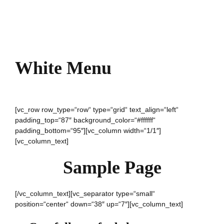
White Menu
[vc_row row_type=“row“ type=“grid“ text_align=“left“
padding_top=“87″ background_color=“#ffffff“
padding_bottom=“95″][vc_column width=“1/1″]
[vc_column_text]
Sample Page
[/vc_column_text][vc_separator type=“small“
position=“center“ down=“38″ up=“7″][vc_column_text]