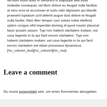
vel eum iriure dolor in hendrerit in vulputate velit esse
molestie consequat, vel illum dolore eu feugiat nulla facilisis
at vero eros et accumsan et iusto odio dignissim qui blandit
praesent luptatum zzril delenit augue duis dolore te feugait
nulla facilisi. Nam liber tempor cum soluta nobis eleifend
option congue nihil imperdiet doming id quod mazim placerat
facer possim assum. Typi non habent claritatem insitam; est
usus legentis in iis qui facit eorum claritatem. Typi non
habent claritatem insitam; est usus legentis in iis qui facit
eorum claritatem est etiam processus dynamicus.
[/vc_column_text][/vc_column][/vc_row]
Leave a comment
Du musst
angemeldet
sein, um einen Kommentar abzugeben.