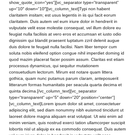
show_quote_icon=“yes“][vc_separator type=“transparent“
up=“10″ down=“10″][vc_column_text]Typi non habent
claritatem insitam; est usus legentis in iis qui facit eorum
claritatem. Duis autem vel eum iriure dolor in hendrerit in
vulputate velit esse molestie consequat, vel illum dolore eu
feugiat nulla facilisis at vero eros et accumsan et iusto odio
dignissim qui blandit praesent luptatum zzril delenit augue
duis dolore te feugait nulla facilisi. Nam liber tempor cum
soluta nobis eleifend option congue nihil imperdiet doming id
quod mazim placerat facer possim assum. Claritas est etiam
processus dynamicus, qui sequitur mutationem
consuetudium lectorum. Mirum est notare quam littera
gothica, quam nunc putamus parum claram, anteposuerit
litterarum formas humanitatis per seacula quarta decima et
quinta decima.[/vc_column_text][vc_separator
type=“transparent“ up=“5″ down=“20″ position=“center“]
[vc_column_text]Lorem ipsum dolor sit amet, consectetuer
adipiscing elit, sed diam nonummy nibh euismod tincidunt ut
laoreet dolore magna aliquam erat volutpat. Ut wisi enim ad
minim veniam, quis nostrud exerci tation ullamcorper suscipit
lobortis nisl ut aliquip ex ea commodo consequat. Duis autem