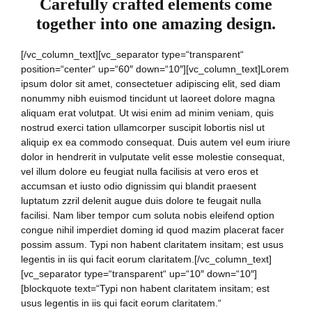
Carefully crafted elements come
together into one amazing design.
[/vc_column_text][vc_separator type=“transparent“
position=“center“ up=“60″ down=“10″][vc_column_text]Lorem
ipsum dolor sit amet, consectetuer adipiscing elit, sed diam
nonummy nibh euismod tincidunt ut laoreet dolore magna
aliquam erat volutpat. Ut wisi enim ad minim veniam, quis
nostrud exerci tation ullamcorper suscipit lobortis nisl ut
aliquip ex ea commodo consequat. Duis autem vel eum iriure
dolor in hendrerit in vulputate velit esse molestie consequat,
vel illum dolore eu feugiat nulla facilisis at vero eros et
accumsan et iusto odio dignissim qui blandit praesent
luptatum zzril delenit augue duis dolore te feugait nulla
facilisi. Nam liber tempor cum soluta nobis eleifend option
congue nihil imperdiet doming id quod mazim placerat facer
possim assum. Typi non habent claritatem insitam; est usus
legentis in iis qui facit eorum claritatem.[/vc_column_text]
[vc_separator type=“transparent“ up=“10″ down=“10″]
[blockquote text=“Typi non habent claritatem insitam; est
usus legentis in iis qui facit eorum claritatem.“